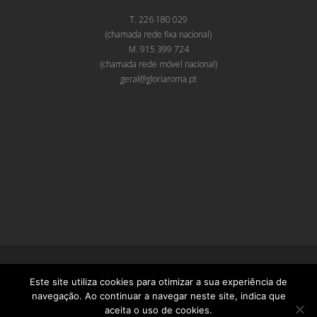
T. 226 180 029
(chamada rede fixa nacional)
M. 915 399 724
(chamada rede móvel nacional)
geral@gloriaroma.pt
© Glória Roma. Todos os direitos reservados • by
PMD-Design
Este site utiliza cookies para otimizar a sua experiência de
Livro de Reclamações
navegação. Ao continuar a navegar neste site, indica que
aceita o uso de cookies.