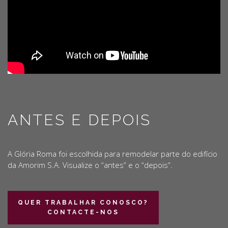
ANTES E DEPOIS
A Glória Roma foi escolhida para remodelar parte do edifício
da Amorim S.A. Visualize o “antes” e o “depois”.
QUER TRABALHAR CONOSCO?
CONTACTE-NOS