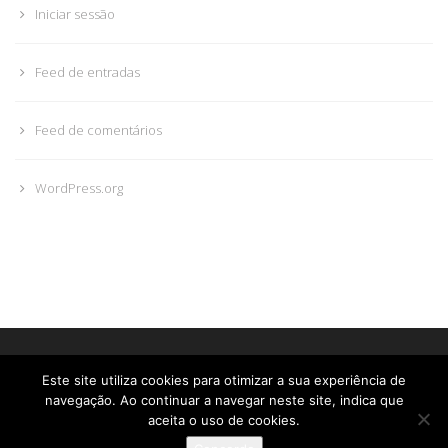
Iniciar sessão
Feed de entradas
Feed de comentários
WordPress.org
© Glória Roma. Todos os direitos reservados • by
PMD-Design
Este site utiliza cookies para otimizar a sua experiência de
Livro de Reclamações
navegação. Ao continuar a navegar neste site, indica que
aceita o uso de cookies.