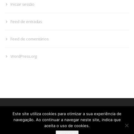
Iniciar sessão
Feed de entradas
Feed de comentários
WordPress.org
© Glória Roma. Todos os direitos reservados • by
PMD-Design
Este site utiliza cookies para otimizar a sua experiência de
Livro de Reclamações
navegação. Ao continuar a navegar neste site, indica que
aceita o uso de cookies.